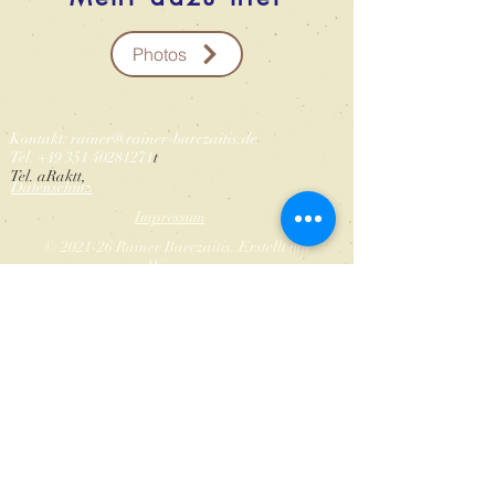
Photos
Kontakt:
rainer@rainer-barczaitis.de
Tel.
+49 351 40281271
t
Tel. aRakt
t,
Datenschutz
Impressum
© 2021-26 Rainer Barczaitis. Erstellt mit
Wix.com